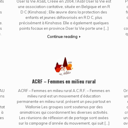
nts
Oser la Vie ASBL Créée en 2004, l’Asbl Oser la Vie est
P
une association caritative, située en Belgique et en R
rs
D C (Kinshasa) ; Elle œuvre dans la protection des
f
enfants et jeunes défavorisés en R D C, plus
e.
précisément à Kinshasa. Elle a également quelques
os
points focaux en province.Oser la Vie porte une […]
co
.
q
Continue reading
ACRF – Femmes en milieu rural
 AU
ACRF – Femmes en milieu rural A.C.R.F. – Femmes en
Or
ans
milieu rural est un mouvement d’éducation
un
permanente en milieu rural, présent un peu partout en
tat
Wallonie Les groupes sont soutenus par des
 à
animatrices qui coordonnent les diverses activités.
cr
les
Les réunions de réflexion et de partage sont axées
un
sur la campagne d’année du mouvement, qui suit […]
av