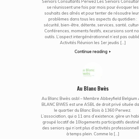
Seniors Consultants Perwez Les Seniors Consulta
se réunissent une fois par mois pour évoquer les
souhaits des aînés et pour tenter de résoudre leu
problèmes dans tous les aspects du quotidien :
sécurité, bien-être, détente, services, santé, cultur
Conférences, moments festifs, excursions sont n
outils. L’aspect intergénérationnel n’est pas oublié
Activités Réunion les 1er jeudis […]
Continue reading
Au Blanc Bwès
Au Blanc Bwès asbl – Membre Abbeyfield Belgium
BLANC BWES est une ASBL de droit privé située d
le quartier du Blanc Bois à 1360 Perwez.
L’association, qui a 11 ans d’existence, gère un habi
groupé locatif de 10logements participatifs destiné
des seniors qui n’ont plus d’activités professionnel
à temps plein. Comme la […]