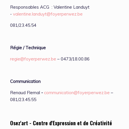
Responsables ACG : Valentine Landuyt
-
valentine.landuyt@foyerperwez.be
081/23.45.54
Régie / Technique
regie@foyerperwez.be
– 0473/18.00.86
Communication
Renaud Flemal
-
communication@foyerperwez.be
–
081/23.45.55
Osez'art - Centre d'Expression et de Créativité