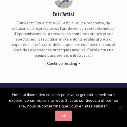
Entr’Artist
Entr’Artist Entr’Artist ASBL est un lieu de rencontre, de
création et d’expression où l’art devient un véritable moteur
d’épanouissement. A travers ses cours, ses stages et ses
spectacles, l’association invite enfants et plus grands à
explorer leur créativité, développer leur confiance en eux et
vivre des expériences artistiques uniques. Portée par une
équipe passionnée, Entr’Artist […]
Continue reading
Nous utilisons des cookies pour vous garantir la meilleure
expérience sur notre site web. Si vous continuez à utiliser ce
© Centre Culturel de Perwez 2022 - Mis en ligne par
site, nous supposerons que vous en êtes satisfait.
Créazone/publocale.be
-
Mentions légales
-
Politique de
Confidentialité
Ok