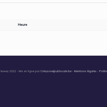
Heure
Perwez 2022 - Mis en ligne par
Créazone/publocale.be
-
Mentions légales
-
Politi